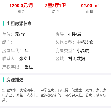
1200.0元/月
2
室
2
厅
1
卫
92.00 m
2
租金
房型
面积
出租房源信息
单价：
元/m
楼层：
4 楼/层
2
朝向：
装修类型：
中档装修
房屋年代：
年
房屋类型：
小高层
联系人：
张女士
区域：
暂无数据
产权年限：
整租
房源描述
实验六小，实验四中，一中学区房，有电梯，储藏室，双气，家具家
电齐全，冰箱，洗衣机，空调都是新的！可拎包入住。看房可随时联
系。